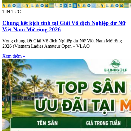
TIN TỨC
Chung kết kịch tính tại Giải Vô địch Nghiệp dư Nữ
Việt Nam Mở rộng 2026
Vòng chung kết Giải Vô địch Nghiệp dư Nữ Việt Nam Mở rộng
2026 (Vietnam Ladies Amateur Open – VLAO
Xem thêm »