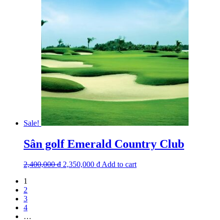
Sale!
Sân golf Emerald Country Club
2,400,000
₫
2,350,000
₫
Add to cart
1
2
3
4
…