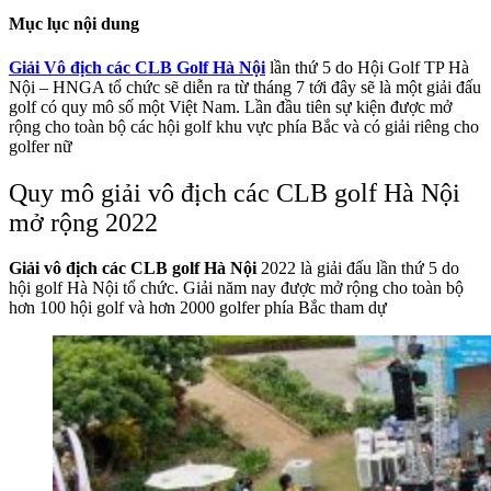
Mục lục nội dung
Giải Vô địch các CLB Golf Hà Nội
lần thứ 5 do Hội Golf TP Hà
Nội – HNGA tổ chức sẽ diễn ra từ tháng 7 tới đây sẽ là một giải đấu
golf có quy mô số một Việt Nam. Lần đầu tiên sự kiện được mở
rộng cho toàn bộ các hội golf khu vực phía Bắc và có giải riêng cho
golfer nữ
Quy mô giải vô địch các CLB golf Hà Nội
mở rộng 2022
Giải vô địch các CLB golf Hà Nội
2022 là giải đấu lần thứ 5 do
hội golf Hà Nội tổ chức. Giải năm nay được mở rộng cho toàn bộ
hơn 100 hội golf và hơn 2000 golfer phía Bắc tham dự