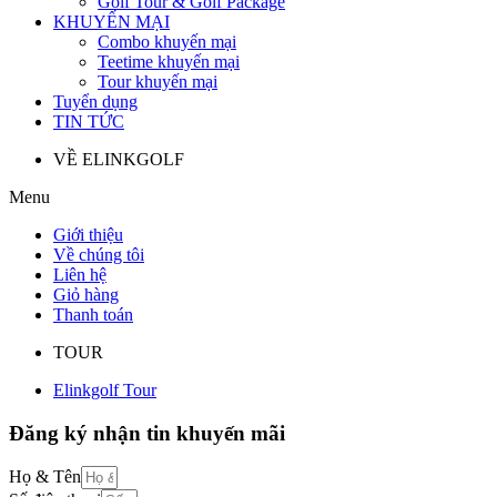
Golf Tour & Golf Package
KHUYẾN MẠI
Combo khuyến mại
Teetime khuyến mại
Tour khuyến mại
Tuyển dụng
TIN TỨC
VỀ ELINKGOLF
Menu
Giới thiệu
Về chúng tôi
Liên hệ
Giỏ hàng
Thanh toán
TOUR
Elinkgolf Tour
Đăng ký nhận tin khuyến mãi
Họ & Tên