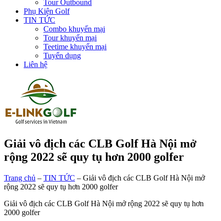
Tour Outbound
Phụ Kiện Golf
TIN TỨC
Combo khuyến mại
Tour khuyến mại
Teetime khuyến mại
Tuyển dụng
Liên hệ
Giải vô địch các CLB Golf Hà Nội mở
rộng 2022 sẽ quy tụ hơn 2000 golfer
Trang chủ
–
TIN TỨC
–
Giải vô địch các CLB Golf Hà Nội mở
rộng 2022 sẽ quy tụ hơn 2000 golfer
Giải vô địch các CLB Golf Hà Nội mở rộng 2022 sẽ quy tụ hơn
2000 golfer