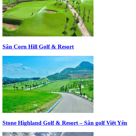
Sân Corn Hill Golf & Resort
Stone Highland Golf & Resort – Sân golf Việt Yên