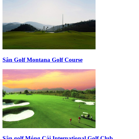
Sân Golf Montana Golf Course
Sân golf Móng Cái International Golf Club