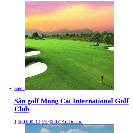
Sale!
Sân golf Móng Cái International Golf
Club
1,500,000
₫
1,150,000
₫
Add to cart