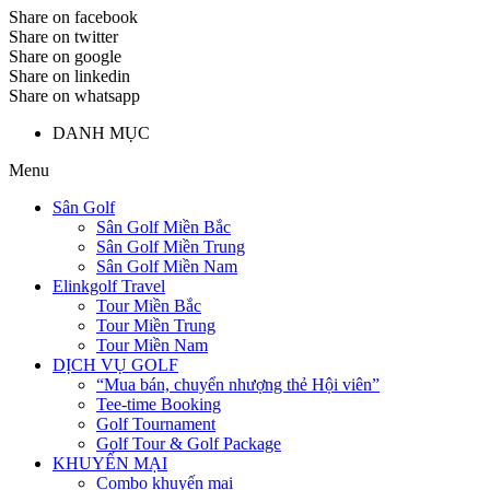
Share on facebook
Share on twitter
Share on google
Share on linkedin
Share on whatsapp
DANH MỤC
Menu
Sân Golf
Sân Golf Miền Bắc
Sân Golf Miền Trung
Sân Golf Miền Nam
Elinkgolf Travel
Tour Miền Bắc
Tour Miền Trung
Tour Miền Nam
DỊCH VỤ GOLF
“Mua bán, chuyển nhượng thẻ Hội viên”
Tee-time Booking
Golf Tournament
Golf Tour & Golf Package
KHUYẾN MẠI
Combo khuyến mại