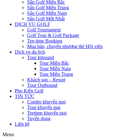
Sân Golf Miền Bắc
Sân Golf Miền Trung
Sân Golf Miền Nam
Sân Golf Mới Nhất
DỊCH VỤ GOLF
Golf Tournament
Golf Tour & Golf Package
Tee-time Booking
Mua bán, chuyển nhượng thẻ Hội viên
Dịch vụ du lịch
Tour Inbound
Tour Miền Bắc
Tour Miền Nam
Tour Miền Trung
Khách sạn – Resort
Tour Outbound
Phụ Kiện Golf
TIN TỨC
Combo khuyến mại
Tour khuyến mại
Teetime khuyến mại
Tuyển dụng
Liên hệ
Menu