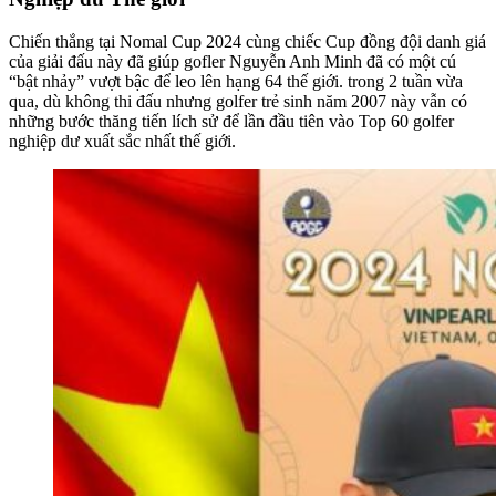
Chiến thắng tại Nomal Cup 2024 cùng chiếc Cup đồng đội danh giá
của giải đấu này đã giúp gofler Nguyễn Anh Minh đã có một cú
“bật nhảy” vượt bậc để leo lên hạng 64 thế giới. trong 2 tuần vừa
qua, dù không thi đấu nhưng golfer trẻ sinh năm 2007 này vẫn có
những bước thăng tiến lích sử để lần đầu tiên vào Top 60 golfer
nghiệp dư xuất sắc nhất thế giới.