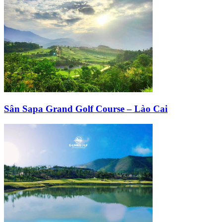
Sân Sapa Grand Golf Course – Lào Cai