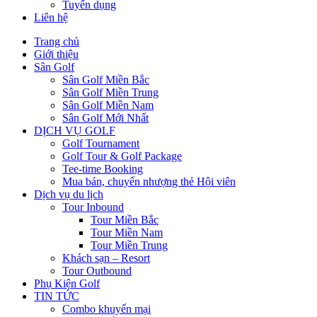
Tuyển dụng
Liên hệ
Trang chủ
Giới thiệu
Sân Golf
Sân Golf Miền Bắc
Sân Golf Miền Trung
Sân Golf Miền Nam
Sân Golf Mới Nhất
DỊCH VỤ GOLF
Golf Tournament
Golf Tour & Golf Package
Tee-time Booking
Mua bán, chuyển nhượng thẻ Hội viên
Dịch vụ du lịch
Tour Inbound
Tour Miền Bắc
Tour Miền Nam
Tour Miền Trung
Khách sạn – Resort
Tour Outbound
Phụ Kiện Golf
TIN TỨC
Combo khuyến mại