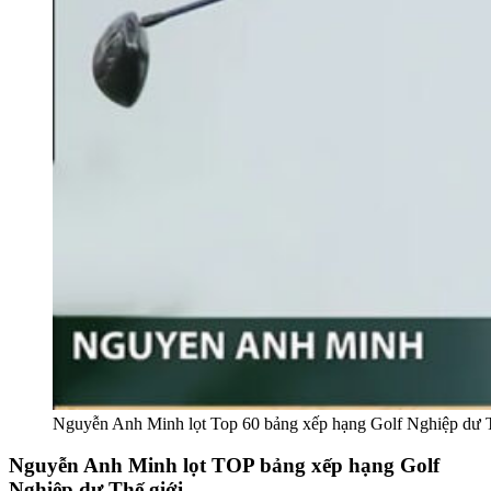
Nguyễn Anh Minh lọt Top 60 bảng xếp hạng Golf Nghiệp dư T
Nguyễn Anh Minh lọt TOP bảng xếp hạng Golf
Nghiệp dư Thế giới