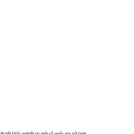
 tiết khắc nghiệt tại một số quốc gia xứ lạnh.