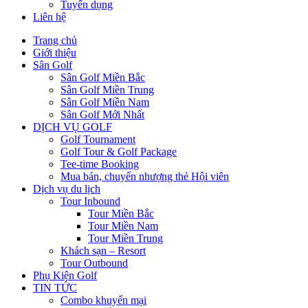
Tuyển dụng
Liên hệ
Trang chủ
Giới thiệu
Sân Golf
Sân Golf Miền Bắc
Sân Golf Miền Trung
Sân Golf Miền Nam
Sân Golf Mới Nhất
DỊCH VỤ GOLF
Golf Tournament
Golf Tour & Golf Package
Tee-time Booking
Mua bán, chuyển nhượng thẻ Hội viên
Dịch vụ du lịch
Tour Inbound
Tour Miền Bắc
Tour Miền Nam
Tour Miền Trung
Khách sạn – Resort
Tour Outbound
Phụ Kiện Golf
TIN TỨC
Combo khuyến mại