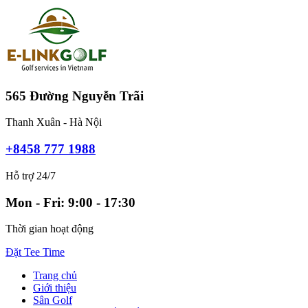
565 Đường Nguyễn Trãi
Thanh Xuân - Hà Nội
+8458 777 1988
Hỗ trợ 24/7
Mon - Fri: 9:00 - 17:30
Thời gian hoạt động
Đặt Tee Time
Trang chủ
Giới thiệu
Sân Golf