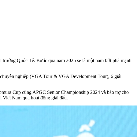
rên trường Quốc Tế. Bước qua năm 2025 sẽ là một năm bứt phá mạnh
iải chuyên nghiệp (VGA Tour & VGA Development Tour), 6 giải
omura Cup cùng APGC Senior Championship 2024 và bảo trợ cho
tại Việt Nam qua hoạt động giải đấu.