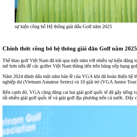
sự kiện công bố Hệ thống giải đấu Golf năm 2025
Chính thức công bố hệ thống giải đấu Golf năm 2025
Thể thao golf Việt Nam đã trải qua một năm với nhiều sự kiện đáng
mẽ hơn nữa để các golfer Việt Nam thăng tiến trên bảng xếp hạng go
Năm 2024 đánh dấu một năm bản lề của VGA khi đã hoàn thiện hệ th
nghiệp dư (Vietnam Amateur Series) và 10 giải trẻ (VGA Junior Tour
Bên cạnh đó, VGA cũng đăng cai hai giải golf quốc tế đã gây tiếng v
rất nhiều giải golf quốc tế và giải golf địa phương trên cả nước. Đây