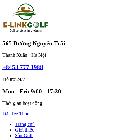
565 Đường Nguyễn Trãi
Thanh Xuân - Hà Nội
+8458 777 1988
Hỗ trợ 24/7
Mon - Fri: 9:00 - 17:30
Thời gian hoạt động
Đặt Tee Time
Trang chủ
Giới thiệu
Sân Golf