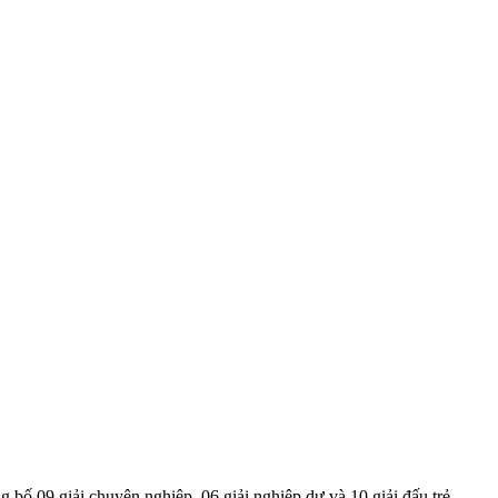
ố 09 giải chuyên nghiệp, 06 giải nghiệp dư và 10 giải đấu trẻ