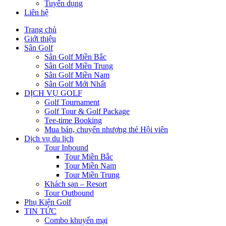
Tuyển dụng
Liên hệ
Trang chủ
Giới thiệu
Sân Golf
Sân Golf Miền Bắc
Sân Golf Miền Trung
Sân Golf Miền Nam
Sân Golf Mới Nhất
DỊCH VỤ GOLF
Golf Tournament
Golf Tour & Golf Package
Tee-time Booking
Mua bán, chuyển nhượng thẻ Hội viên
Dịch vụ du lịch
Tour Inbound
Tour Miền Bắc
Tour Miền Nam
Tour Miền Trung
Khách sạn – Resort
Tour Outbound
Phụ Kiện Golf
TIN TỨC
Combo khuyến mại