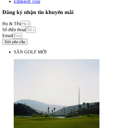
Elinkgolf Tour
Đăng ký nhận tin khuyến mãi
Họ & Tên
Số điện thoại
Email
Gửi yêu cầu
SÂN GOLF MỚI