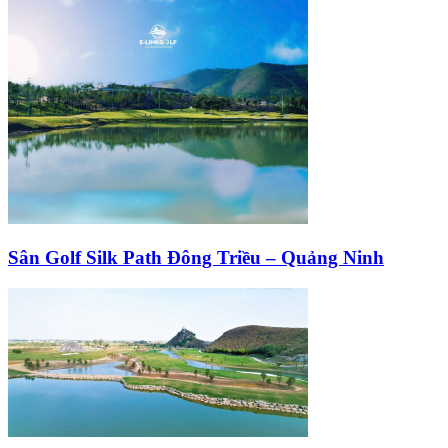
Sân Golf Silk Path Đông Triều – Quảng Ninh