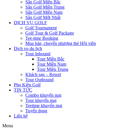
Sân Golf Miền Bắc
Sân Golf Miền Trung
Sân Golf Miền Nam
Sân Golf Mới Nhất
DỊCH VỤ GOLF
Golf Tournament
Golf Tour & Golf Package
Tee-time Booking
Mua bán, chuyển nhượng thẻ Hội viên
Dịch vụ du lịch
Tour Inbound
Tour Miền Bắc
Tour Miền Nam
Tour Miền Trung
Khách sạn – Resort
Tour Outbound
Phụ Kiện Golf
TIN TỨC
Combo khuyến mại
Tour khuyến mại
Teetime khuyến mại
Tuyển dụng
Liên hệ
Menu