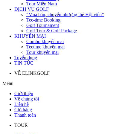
Tour Miền Nam
DỊCH VỤ GOLF
“Mua bán, chuyển nhượng thẻ Hội viên”
Tee-time Booking
Golf Tournament
Golf Tour & Golf Package
KHUYẾN MẠI
Combo khuyến mại
Teetime khuyến mại
Tour khuyến mại
Tuyển dụng
TIN TỨC
VỀ ELINKGOLF
Menu
Giới thiệu
Về chúng tôi
Liên hệ
Giỏ hàng
Thanh toán
TOUR