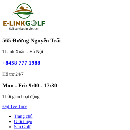
565 Đường Nguyễn Trãi
Thanh Xuân - Hà Nội
+8458 777 1988
Hỗ trợ 24/7
Mon - Fri: 9:00 - 17:30
Thời gian hoạt động
Đặt Tee Time
Trang chủ
Giới thiệu
Sân Golf