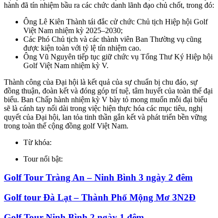
hành đã tín nhiệm bầu ra các chức danh lãnh đạo chủ chốt, trong đó:
Ông Lê Kiên Thành tái đắc cử chức Chủ tịch Hiệp hội Golf
Việt Nam nhiệm kỳ 2025–2030;
Các Phó Chủ tịch và các thành viên Ban Thường vụ cũng
được kiện toàn với tỷ lệ tín nhiệm cao.
Ông Vũ Nguyên tiếp tục giữ chức vụ Tổng Thư Ký Hiệp hội
Golf Việt Nam nhiệm kỳ V.
Thành công của Đại hội là kết quả của sự chuẩn bị chu đáo, sự
đồng thuận, đoàn kết và đóng góp trí tuệ, tâm huyết của toàn thể đại
biểu. Ban Chấp hành nhiệm kỳ V bày tỏ mong muốn mỗi đại biểu
sẽ là cánh tay nối dài trong việc hiện thực hóa các mục tiêu, nghị
quyết của Đại hội, lan tỏa tinh thần gắn kết và phát triển bền vững
trong toàn thể cộng đồng golf Việt Nam.
Từ khóa:
Tour nổi bật:
Golf Tour Tràng An – Ninh Bình 3 ngày 2 đêm
Golf tour Đà Lạt – Thành Phố Mộng Mơ 3N2Đ
Golf Tour Ninh Bình 2 ngày 1 đêm