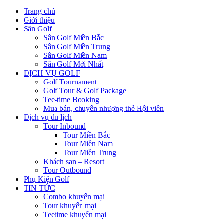
Trang chủ
Giới thiệu
Sân Golf
Sân Golf Miền Bắc
Sân Golf Miền Trung
Sân Golf Miền Nam
Sân Golf Mới Nhất
DỊCH VỤ GOLF
Golf Tournament
Golf Tour & Golf Package
Tee-time Booking
Mua bán, chuyển nhượng thẻ Hội viên
Dịch vụ du lịch
Tour Inbound
Tour Miền Bắc
Tour Miền Nam
Tour Miền Trung
Khách sạn – Resort
Tour Outbound
Phụ Kiện Golf
TIN TỨC
Combo khuyến mại
Tour khuyến mại
Teetime khuyến mại