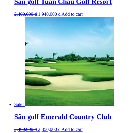
Sân golf Tuần Châu Golf Resort
2,400,000
₫
1,940,000
₫
Add to cart
Sale!
Sân golf Emerald Country Club
2,400,000
₫
2,350,000
₫
Add to cart