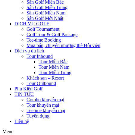
Sân Golf Miền Bắc
Sân Golf Miền Trung
Sân Golf Miền Nam
Sân Golf Mới Nhất
DỊCH VỤ GOLF
Golf Tournament
Golf Tour & Golf Package
Tee-time Booking
Mua bán, chuyển nhượng thẻ Hội viên
Dịch vụ du lịch
Tour Inbound
Tour Miền Bắc
Tour Miền Nam
Tour Miền Trung
Khách sạn – Resort
Tour Outbound
Phụ Kiện Golf
TIN TỨC
Combo khuyến mại
Tour khuyến mại
Teetime khuyến mại
Tuyển dụng
Liên hệ
Menu