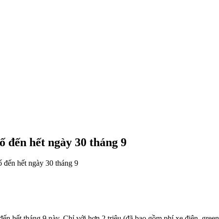
ố đến hết ngày 30 tháng 9
 đến hết ngày 30 tháng 9
n hết tháng 9 này. Chỉ với hơn 2 triệu (đã bao gồm phí xe điện, green,