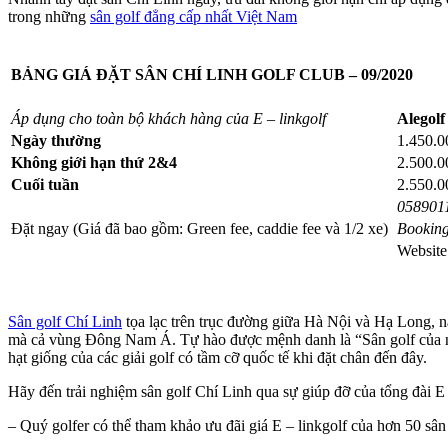
trong những
sân golf đẳng cấp nhất Việt Nam
BẢNG GIÁ ĐẶT SÂN CHÍ LINH GOLF CLUB – 09/2020
Áp dụng cho toàn bộ khách hàng của E – linkgolf
Alegolf
Ngày thường
1.450.0
Không giới hạn thứ 2&4
2.500.0
Cuối tuần
2.550.0
058901
Đặt ngay (Giá đã bao gồm: Green fee, caddie fee và 1/2 xe)
Booking
Website
Sân golf Chí Linh
tọa lạc trên trục đường giữa Hà Nội và Hạ Long, nằm
mà cả vùng Đông Nam Á. Tự hào được mệnh danh là “Sân golf của nhữ
hạt giống của các giải golf có tầm cỡ quốc tế khi đặt chân đến đây.
Hãy đến trải nghiệm sân golf Chí Linh qua sự giúp đỡ của tổng đài E 
– Quý golfer có thể tham khảo ưu đãi giá E – linkgolf của hơn 50 sâ