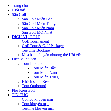
Trang chủ
Giới thiệu
Sân Golf
Sân Golf Miền Bắc
Sân Golf Miền Trung
Sân Golf Miền Nam
Sân Golf Mới Nhất
DỊCH VỤ GOLF
Golf Tournament
Golf Tour & Golf Package
Tee-time Booking
Mua bán, chuyển nhượng thẻ Hội viên
Dịch vụ du lịch
Tour Inbound
Tour Miền Bắc
Tour Miền Nam
Tour Miền Trung
Khách sạn – Resort
Tour Outbound
Phụ Kiện Golf
TIN TỨC
Combo khuyến mại
Tour khuyến mại
Teetime khuyến mại