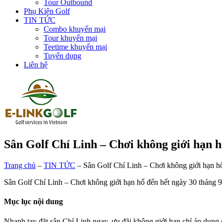
Tour Outbound
Phụ Kiện Golf
TIN TỨC
Combo khuyến mại
Tour khuyến mại
Teetime khuyến mại
Tuyển dụng
Liên hệ
Sân Golf Chí Linh – Chơi không giới hạn h
Trang chủ
–
TIN TỨC
–
Sân Golf Chí Linh – Chơi không giới hạn hố
Sân Golf Chí Linh – Chơi không giới hạn hố đến hết ngày 30 tháng 9
Mục lục nội dung
Nhanh tay đặt sân Chí Linh ngay, ưu đãi không giới hạn chỉ áp dụng đế