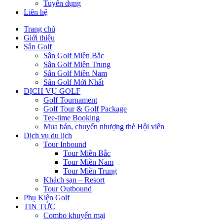
Tuyển dụng
Liên hệ
Trang chủ
Giới thiệu
Sân Golf
Sân Golf Miền Bắc
Sân Golf Miền Trung
Sân Golf Miền Nam
Sân Golf Mới Nhất
DỊCH VỤ GOLF
Golf Tournament
Golf Tour & Golf Package
Tee-time Booking
Mua bán, chuyển nhượng thẻ Hội viên
Dịch vụ du lịch
Tour Inbound
Tour Miền Bắc
Tour Miền Nam
Tour Miền Trung
Khách sạn – Resort
Tour Outbound
Phụ Kiện Golf
TIN TỨC
Combo khuyến mại