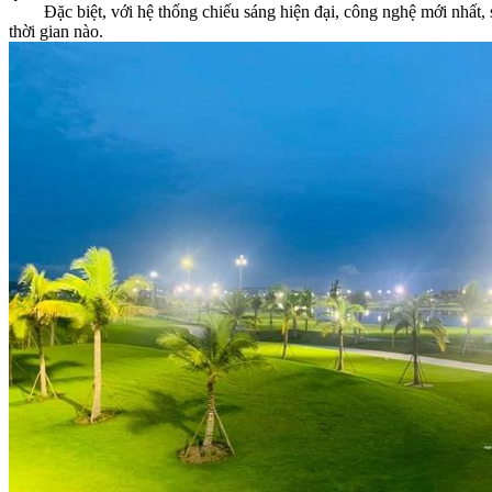
Đặc biệt, với hệ thống chiếu sáng hiện đại, công nghệ mới nhất, sân
thời gian nào.