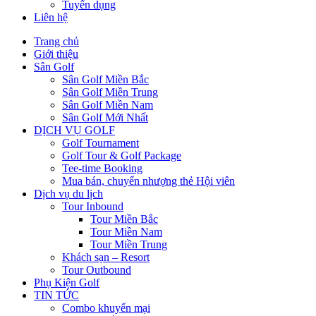
Tuyển dụng
Liên hệ
Trang chủ
Giới thiệu
Sân Golf
Sân Golf Miền Bắc
Sân Golf Miền Trung
Sân Golf Miền Nam
Sân Golf Mới Nhất
DỊCH VỤ GOLF
Golf Tournament
Golf Tour & Golf Package
Tee-time Booking
Mua bán, chuyển nhượng thẻ Hội viên
Dịch vụ du lịch
Tour Inbound
Tour Miền Bắc
Tour Miền Nam
Tour Miền Trung
Khách sạn – Resort
Tour Outbound
Phụ Kiện Golf
TIN TỨC
Combo khuyến mại