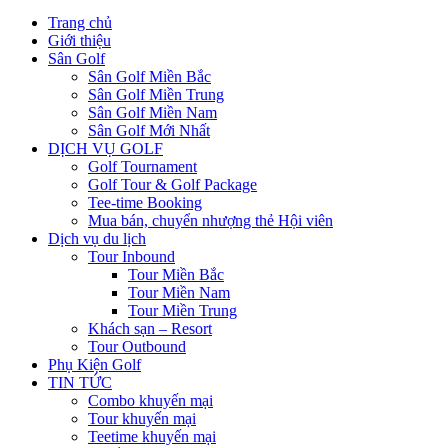
Trang chủ
Giới thiệu
Sân Golf
Sân Golf Miền Bắc
Sân Golf Miền Trung
Sân Golf Miền Nam
Sân Golf Mới Nhất
DỊCH VỤ GOLF
Golf Tournament
Golf Tour & Golf Package
Tee-time Booking
Mua bán, chuyển nhượng thẻ Hội viên
Dịch vụ du lịch
Tour Inbound
Tour Miền Bắc
Tour Miền Nam
Tour Miền Trung
Khách sạn – Resort
Tour Outbound
Phụ Kiện Golf
TIN TỨC
Combo khuyến mại
Tour khuyến mại
Teetime khuyến mại