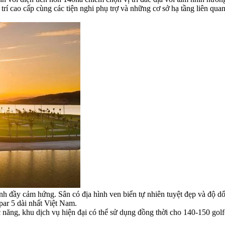
trí cao cấp cùng các tiện nghi phụ trợ và những cơ sở hạ tầng liên quan
 đầy cảm hứng. Sân có địa hình ven biển tự nhiên tuyệt đẹp và độ dố
 par 5 dài nhất Việt Nam.
năng, khu dịch vụ hiện đại có thể sử dụng đồng thời cho 140-150 golfe