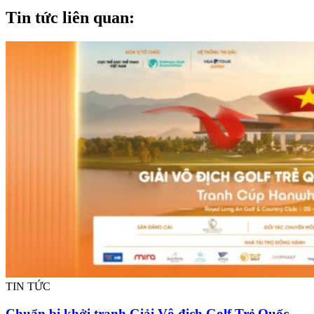
Tin tức liên quan:
TIN TỨC
Chuẩn bị khởi tranh Giải Vô địch Golf Trẻ Quốc