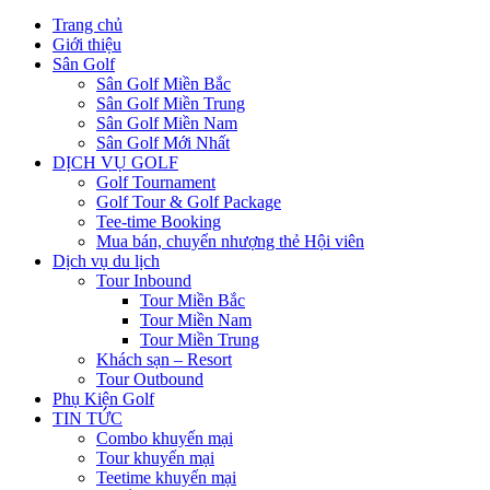
Trang chủ
Giới thiệu
Sân Golf
Sân Golf Miền Bắc
Sân Golf Miền Trung
Sân Golf Miền Nam
Sân Golf Mới Nhất
DỊCH VỤ GOLF
Golf Tournament
Golf Tour & Golf Package
Tee-time Booking
Mua bán, chuyển nhượng thẻ Hội viên
Dịch vụ du lịch
Tour Inbound
Tour Miền Bắc
Tour Miền Nam
Tour Miền Trung
Khách sạn – Resort
Tour Outbound
Phụ Kiện Golf
TIN TỨC
Combo khuyến mại
Tour khuyến mại
Teetime khuyến mại