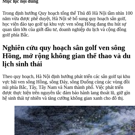
Mục lục nội dung
Trong định hướng Quy hoạch tổng thể Thủ đô Hà Nội tầm nhìn 100
năm vừa được phê duyệt, Hà Nội sẽ bổ sung quy hoạch sân golf,
học viện đào tạo golf tại khu vực ven sông Hồng đang thu hút sự
quan tâm lớn của giới đầu tư, doanh nghiệp du lịch và cộng đồng
golf phía Bắc.
Nghiên cứu quy hoạch sân golf ven sông
Hồng, mở rộng không gian thể thao và du
lịch sinh thái
Theo quy hoạch, Hà Nội định hướng phát triển các sân golf tại khu
vực bãi ven sông Hồng, sông Đáy, sông Đuống cùng các vùng đồi
núi phía Bắc, Tây, Tây Nam và Nam thành phố. Việc phát triển
được thực hiện trên nguyên tắc đảm bảo hành lang thoát lũ, giữ gìn
hệ sinh thái tự nhiên và tăng cường không gian xanh cho đô thị.