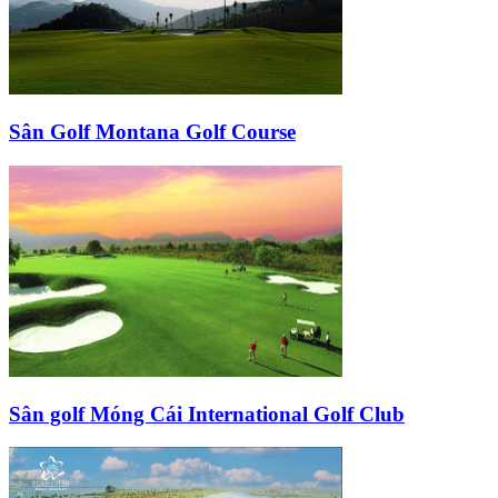
Sân Golf Montana Golf Course
Sân golf Móng Cái International Golf Club