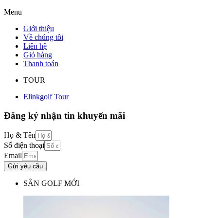
Menu
Giới thiệu
Về chúng tôi
Liên hệ
Giỏ hàng
Thanh toán
TOUR
Elinkgolf Tour
Đăng ký nhận tin khuyến mãi
Họ & Tên
Số điện thoại
Email
Gửi yêu cầu
SÂN GOLF MỚI