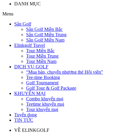
DANH MỤC
Menu
Sân Golf
Sân Golf Miền Bắc
Sân Golf Miền Trung
Sân Golf Miền Nam
Elinkgolf Travel
Tour Miền Bắc
Tour Miền Trung
Tour Miền Nam
DỊCH VỤ GOLF
“Mua bán, chuyển nhượng thẻ Hội viên”
Tee-time Booking
Golf Tournament
Golf Tour & Golf Package
KHUYẾN MẠI
Combo khuyến mại
Teetime khuyến mại
Tour khuyến mại
Tuyển dụng
TIN TỨC
VỀ ELINKGOLF