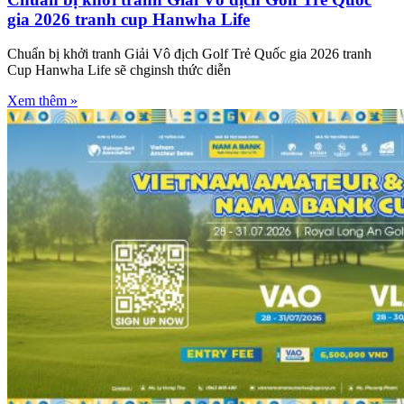
gia 2026 tranh cup Hanwha Life
Chuẩn bị khởi tranh Giải Vô địch Golf Trẻ Quốc gia 2026 tranh
Cup Hanwha Life sẽ chginsh thức diễn
Xem thêm »