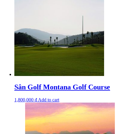
Sân Golf Montana Golf Course
1,800,000
₫
Add to cart