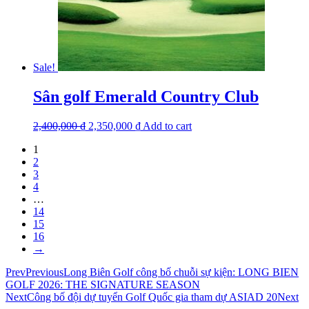
Sale!
Sân golf Emerald Country Club
2,400,000
₫
2,350,000
₫
Add to cart
1
2
3
4
…
14
15
16
→
Prev
Previous
Long Biên Golf công bố chuỗi sự kiện: LONG BIEN
GOLF 2026: THE SIGNATURE SEASON
Next
Công bố đội dự tuyển Golf Quốc gia tham dự ASIAD 20
Next