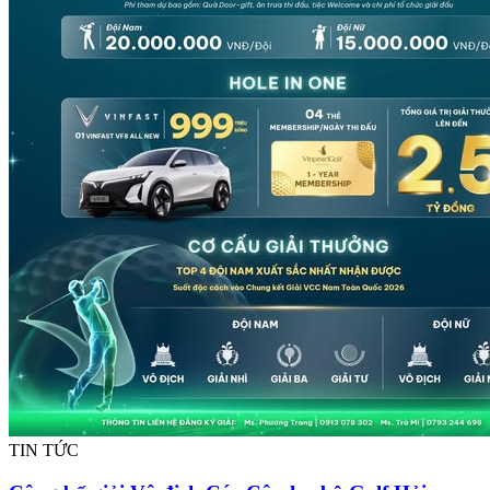
TIN TỨC