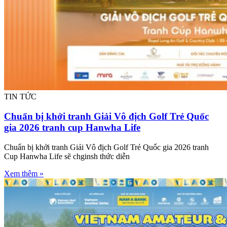
TIN TỨC
Chuẩn bị khởi tranh Giải Vô địch Golf Trẻ Quốc
gia 2026 tranh cup Hanwha Life
Chuẩn bị khởi tranh Giải Vô địch Golf Trẻ Quốc gia 2026 tranh
Cup Hanwha Life sẽ chginsh thức diễn
Xem thêm »