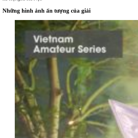
Những hình ảnh ấn tượng của giải