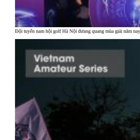
Đội tuyển nam hội golf Hà Nội đưang quang mùa giải năm na