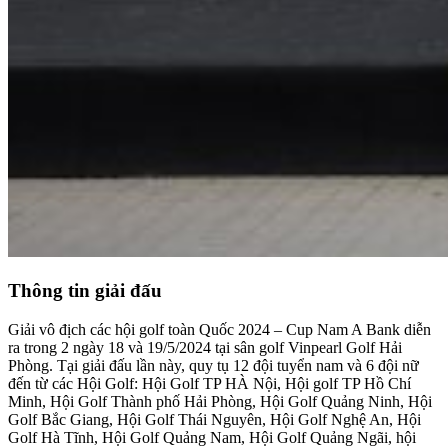
Thông tin giải đấu
Giải vô địch các hội golf toàn Quốc 2024 – Cup Nam A Bank diễn
ra trong 2 ngày 18 và 19/5/2024 tại sân golf Vinpearl Golf Hải
Phòng. Tại giải đấu lần này, quy tụ 12 đội tuyển nam và 6 đội nữ
đến từ các Hội Golf: Hội Golf TP HÀ Nội, Hội golf TP Hồ Chí
Minh, Hội Golf Thành phố Hải Phòng, Hội Golf Quảng Ninh, Hội
Golf Bắc Giang, Hội Golf Thái Nguyên, Hội Golf Nghệ An, Hội
Golf Hà Tĩnh, Hội Golf Quảng Nam, Hội Golf Quảng Ngãi, hội