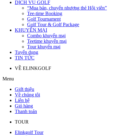
DỊCH VỤ GOLF
“Mua bán, chuyển nhượng thẻ Hội viên”
Tee-time Booking
Golf Tournament
Golf Tour & Golf Package
KHUYẾN MẠI
Combo khuyến mại
Teetime khuyến mại
Tour khuyến mại
Tuyển dụng
TIN TỨC
VỀ ELINKGOLF
Menu
Giới thiệu
Về chúng tôi
Liên hệ
Giỏ hàng
Thanh toán
TOUR
Elinkgolf Tour