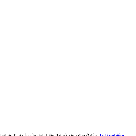
i golf tại các sân golf hiện đại và xinh đẹp ở đây.
Trải nghiệm