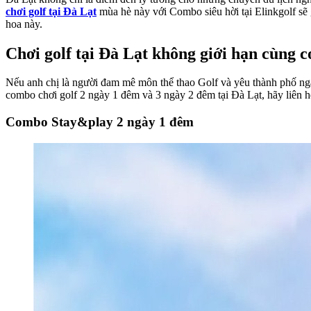
chơi golf tại Đà Lạt
mùa hè này với Combo siêu hời tại Elinkgolf sẽ
hoa này.
Chơi golf tại Đà Lạt không giới hạn cùng 
Nếu anh chị là người đam mê môn thể thao Golf và yêu thành phố ngà
combo chơi golf 2 ngày 1 đêm và 3 ngày 2 đêm tại Đà Lạt, hãy liên 
Combo Stay&play 2 ngày 1 đêm