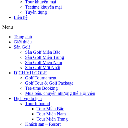
Tour khuyến mại
Teetime khuyến mại
Tuyển dụng
Liên hệ
Menu
Trang chủ
Giới thiệu
Sân Golf
Sân Golf Miền Bắc
Sân Golf Miền Trung
Sân Golf Miền Nam
Sân Golf Mới Nhất
DỊCH VỤ GOLF
Golf Tournament
Golf Tour & Golf Package
Tee-time Booking
Mua bán, chuyển nhượng thẻ Hội viên
Dịch vụ du lịch
Tour Inbound
Tour Miền Bắc
Tour Miền Nam
Tour Miền Trung
Khách sạn – Resort