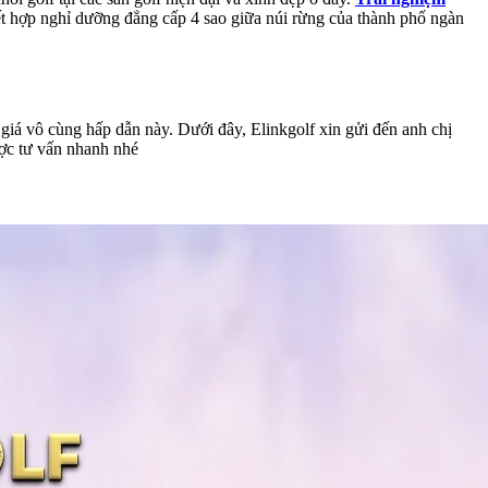
ết hợp nghỉ dưỡng đẳng cấp 4 sao giữa núi rừng của thành phố ngàn
giá vô cùng hấp dẫn này. Dưới đây, Elinkgolf xin gửi đến anh chị
ược tư vấn nhanh nhé