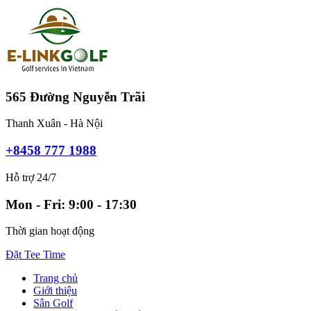
565 Đường Nguyễn Trãi
Thanh Xuân - Hà Nội
+8458 777 1988
Hỗ trợ 24/7
Mon - Fri: 9:00 - 17:30
Thời gian hoạt động
Đặt Tee Time
Trang chủ
Giới thiệu
Sân Golf