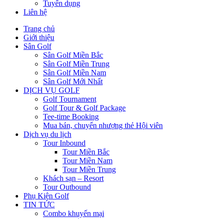
Tuyển dụng
Liên hệ
Trang chủ
Giới thiệu
Sân Golf
Sân Golf Miền Bắc
Sân Golf Miền Trung
Sân Golf Miền Nam
Sân Golf Mới Nhất
DỊCH VỤ GOLF
Golf Tournament
Golf Tour & Golf Package
Tee-time Booking
Mua bán, chuyển nhượng thẻ Hội viên
Dịch vụ du lịch
Tour Inbound
Tour Miền Bắc
Tour Miền Nam
Tour Miền Trung
Khách sạn – Resort
Tour Outbound
Phụ Kiện Golf
TIN TỨC
Combo khuyến mại