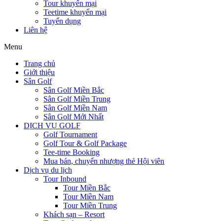
Tour khuyến mại
Teetime khuyến mại
Tuyển dụng
Liên hệ
Menu
Trang chủ
Giới thiệu
Sân Golf
Sân Golf Miền Bắc
Sân Golf Miền Trung
Sân Golf Miền Nam
Sân Golf Mới Nhất
DỊCH VỤ GOLF
Golf Tournament
Golf Tour & Golf Package
Tee-time Booking
Mua bán, chuyển nhượng thẻ Hội viên
Dịch vụ du lịch
Tour Inbound
Tour Miền Bắc
Tour Miền Nam
Tour Miền Trung
Khách sạn – Resort