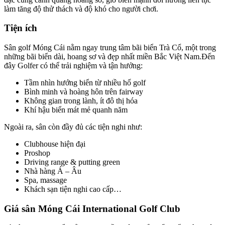
làm tăng độ thử thách và độ khó cho người chơi.
Tiện ích
Sân golf Móng Cái nằm ngay trung tâm bãi biển Trà Cổ, một trong
những bãi biển dài, hoang sơ và đẹp nhất miền Bắc Việt Nam.Đến
đây Golfer có thể trải nghiệm và tận hưởng:
Tầm nhìn hướng biển từ nhiều hố golf
Bình minh và hoàng hôn trên fairway
Không gian trong lành, ít đô thị hóa
Khí hậu biển mát mẻ quanh năm
Ngoài ra, sân còn đầy đủ các tiện nghi như:
Clubhouse hiện đại
Proshop
Driving range & putting green
Nhà hàng Á – Âu
Spa, massage
Khách sạn tiện nghi cao cấp…
Giá sân Móng Cái International Golf Club