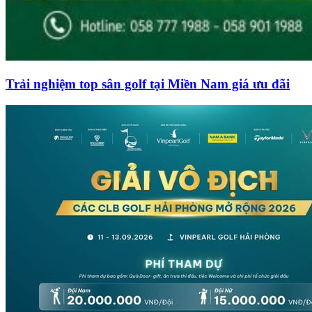
Trải nghiệm top sân golf tại Miền Nam giá ưu đãi