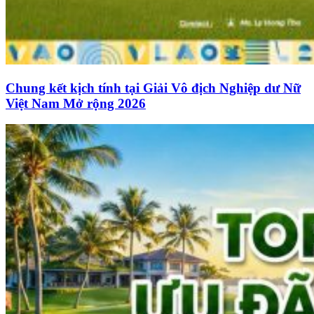
Chung kết kịch tính tại Giải Vô địch Nghiệp dư Nữ
Việt Nam Mở rộng 2026