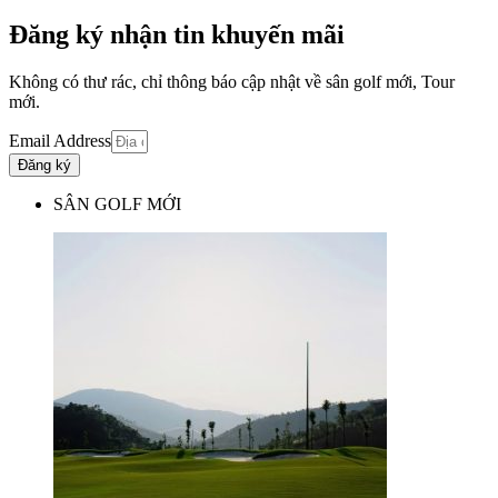
Đăng ký nhận tin khuyến mãi
Không có thư rác, chỉ thông báo cập nhật về sân golf mới, Tour
mới.
Email Address
Đăng ký
SÂN GOLF MỚI