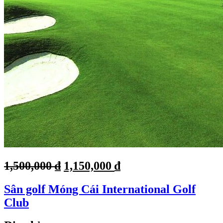
1,500,000
₫
1,150,000
₫
Sân golf Móng Cái International Golf
Club