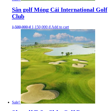
Sân golf Móng Cái International Golf
Club
1,500,000
₫
1,150,000
₫
Add to cart
Sale!