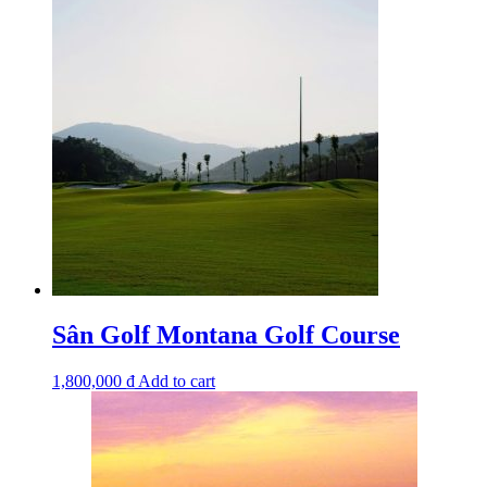
Sân Golf Montana Golf Course
1,800,000
₫
Add to cart