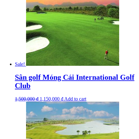
Sale!
Sân golf Móng Cái International Golf
Club
1,500,000
₫
1,150,000
₫
Add to cart