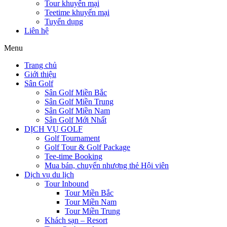
Tour khuyến mại
Teetime khuyến mại
Tuyển dụng
Liên hệ
Menu
Trang chủ
Giới thiệu
Sân Golf
Sân Golf Miền Bắc
Sân Golf Miền Trung
Sân Golf Miền Nam
Sân Golf Mới Nhất
DỊCH VỤ GOLF
Golf Tournament
Golf Tour & Golf Package
Tee-time Booking
Mua bán, chuyển nhượng thẻ Hội viên
Dịch vụ du lịch
Tour Inbound
Tour Miền Bắc
Tour Miền Nam
Tour Miền Trung
Khách sạn – Resort