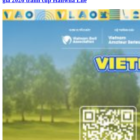
gia 2026 tranh cup Hanwha Life