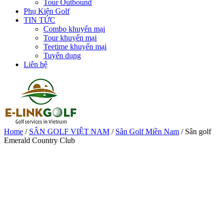
Tour Outbound
Phụ Kiện Golf
TIN TỨC
Combo khuyến mại
Tour khuyến mại
Teetime khuyến mại
Tuyển dụng
Liên hệ
Home
/
SÂN GOLF VIỆT NAM
/
Sân Golf Miền Nam
/ Sân golf
Emerald Country Club