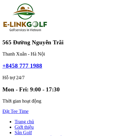
565 Đường Nguyễn Trãi
Thanh Xuân - Hà Nội
+8458 777 1988
Hỗ trợ 24/7
Mon - Fri: 9:00 - 17:30
Thời gian hoạt động
Đặt Tee Time
Trang chủ
Giới thiệu
Sân Golf