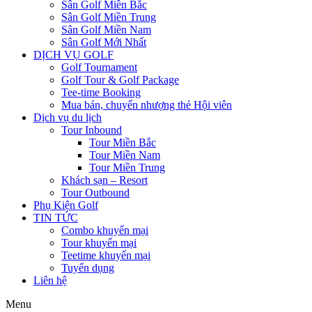
Sân Golf Miền Bắc
Sân Golf Miền Trung
Sân Golf Miền Nam
Sân Golf Mới Nhất
DỊCH VỤ GOLF
Golf Tournament
Golf Tour & Golf Package
Tee-time Booking
Mua bán, chuyển nhượng thẻ Hội viên
Dịch vụ du lịch
Tour Inbound
Tour Miền Bắc
Tour Miền Nam
Tour Miền Trung
Khách sạn – Resort
Tour Outbound
Phụ Kiện Golf
TIN TỨC
Combo khuyến mại
Tour khuyến mại
Teetime khuyến mại
Tuyển dụng
Liên hệ
Menu