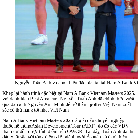
Nguyễn Tuấn Anh và danh hiệu đặc biệt tại tại Nam A Bank V
Khép lại hành trình đặc biệt tại Nam A Bank Vietnam Masters 2025,
với danh hiệu Best Amateur, Nguyễn Tuấn Anh đã chính thức vượt
qua đàn anh Nguyễn Anh Minh để trở thành golfer Việt Nam xuất
sắc có thứ hạng tốt nhất Việt Nam
Nam A Bank Vietnam Masters 2025 là giải đấu chuyên nghiệp
thuộc hệ thốngAsian Development Tour (ADT), do đó các VĐV
tham dự đều được tính điểm trên OWGR. Tại đây, Tuấn Anh đã thi
đấu xuất sắc với tổng điểm -16, giành ngôi Á quân và danh hiệu