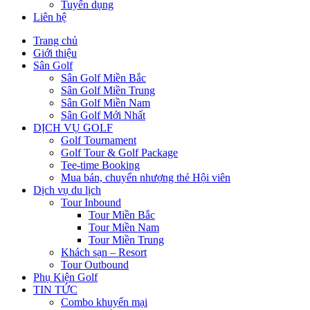
Tuyển dụng
Liên hệ
Trang chủ
Giới thiệu
Sân Golf
Sân Golf Miền Bắc
Sân Golf Miền Trung
Sân Golf Miền Nam
Sân Golf Mới Nhất
DỊCH VỤ GOLF
Golf Tournament
Golf Tour & Golf Package
Tee-time Booking
Mua bán, chuyển nhượng thẻ Hội viên
Dịch vụ du lịch
Tour Inbound
Tour Miền Bắc
Tour Miền Nam
Tour Miền Trung
Khách sạn – Resort
Tour Outbound
Phụ Kiện Golf
TIN TỨC
Combo khuyến mại