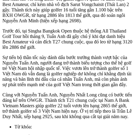
Best Amateur, chỉ kém nhà vô địch Sarut Vongchaisit (Thái Lan) 2
gậy. Thành tích này giúp golfer 16 tuổi tăng gần 1.100 bậc trên
BXH OWGR, từ hạng 2886 lên 1813 thế giới, qua đó soán ngôi
Nguyễn Anh Minh (hiện xếp hạng 2698).
Trước đó, tại Singha Bangkok Open thuộc hệ thống All Thailand
Golf Tour hồi tháng 9, Tuấn Anh đã gây chú ý khi đạt danh hiệu
Best Amateur và cán đích T27 chung cuộc, qua đó leo từ hạng 3120
lên 2886 thế giới.
Sự tiến bộ thần tốc này đánh dấu bước trưởng thành vượt bậc của
Nguyễn Tuấn Anh, người đang trở thành biểu tượng cho thế hệ golf
trẻ Việt Nam hội nhập quốc tế. Việc vươn lên trở thành golfer số 1
Việt Nam dù vẫn đang là golfer nghiệp dư không chỉ khẳng định tài
năng và bản lĩnh thi đấu của cá nhân Tuấn Anh, mà còn phản ánh
sự phát triển mạnh mẽ của golf Việt Nam trong thời gian gần đây.
Cùng với Nguyễn Tuấn Anh, Nguyễn Nhất Long cũng có bước tiến
đáng kể trên OWGR. Thành tích T21 chung cuộc tại Nam A Bank
Vietnam Masters giúp golfer 22 tuổi vươn lên hạng 2865 thế giới,
trở thành golfer số 3 Việt Nam hiện nay. Ở vị trí tiếp theo là Trần Lê
Duy Nhất, xếp hạng 2925, sau khi không qua cắt tại giải năm nay.
Từ khóa: