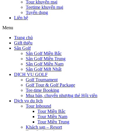
Tour khuyến mại
Teetime khuyến mại
Tuyển dụng
Liên hệ
Menu
Trang chủ
Giới thiệu
Sân Golf
Sân Golf Miền Bắc
Sân Golf Miền Trung
Sân Golf Miền Nam
Sân Golf Mới Nhất
DỊCH VỤ GOLF
Golf Tournament
Golf Tour & Golf Package
Tee-time Booking
Mua bán, chuyển nhượng thẻ Hội viên
Dịch vụ du lịch
Tour Inbound
Tour Miền Bắc
Tour Miền Nam
Tour Miền Trung
Khách sạn – Resort