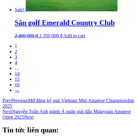
Sale!
Sân golf Emerald Country Club
2,400,000
₫
2,350,000
₫
Add to cart
1
2
3
4
…
14
15
16
→
Prev
Previous
Mở đăng ký giải Vietnam Mid-Amateur Championship
2025
Next
Nguyễn Tuấn Anh giành Á quân giải đấu Malaysian Amateur
Open 2025
Next
Tin tức liên quan: