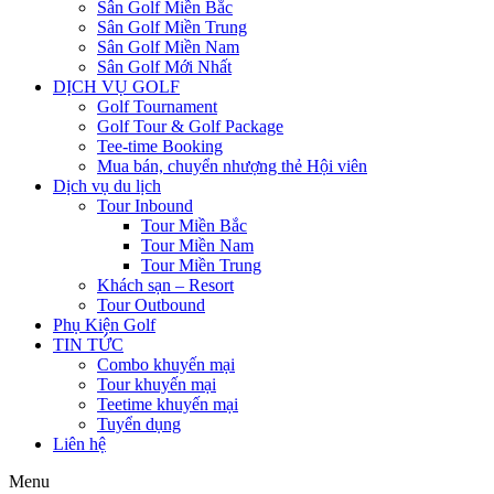
Sân Golf Miền Bắc
Sân Golf Miền Trung
Sân Golf Miền Nam
Sân Golf Mới Nhất
DỊCH VỤ GOLF
Golf Tournament
Golf Tour & Golf Package
Tee-time Booking
Mua bán, chuyển nhượng thẻ Hội viên
Dịch vụ du lịch
Tour Inbound
Tour Miền Bắc
Tour Miền Nam
Tour Miền Trung
Khách sạn – Resort
Tour Outbound
Phụ Kiện Golf
TIN TỨC
Combo khuyến mại
Tour khuyến mại
Teetime khuyến mại
Tuyển dụng
Liên hệ
Menu