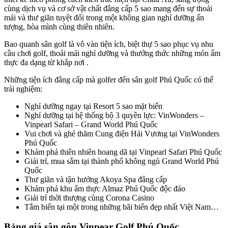
cùng dịch vụ và cơ sở vật chất đẳng cấp 5 sao mang đến sự thoải
mái và thư giãn tuyệt đối trong một không gian nghỉ dưỡng ấn
tượng, hòa mình cùng thiên nhiên.
Bao quanh sân golf là vô vàn tiện ích, biệt thự 5 sao phục vụ nhu
cầu chơi golf, thoải mái nghỉ dưỡng và thưởng thức những món ẩm
thực đa dạng từ khắp nơi .
Những tiện ích đẳng cấp mà golfer đến sân golf Phú Quốc có thể
trải nghiệm:
Nghỉ dưỡng ngay tại Resort 5 sao mặt biển
Nghỉ dưỡng tại hệ thống bộ 3 quyền lực: VinWonders –
Vinpearl Safari – Grand World Phú Quốc
Vui chơi và ghé thăm Cung điện Hải Vương tại VinWonders
Phú Quốc
Khám phá thiên nhiên hoang dã tại Vinpearl Safari Phú Quốc
Giải trí, mua sắm tại thành phố không ngủ Grand World Phú
Quốc
Thư giãn và tận hưởng Akoya Spa đẳng cấp
Khám phá khu ẩm thực Almaz Phú Quốc độc đáo
Giải trí thời thượng cùng Corona Casino
Tắm biển tại một trong những bãi biển đẹp nhất Việt Nam…
Bảng giá sân gôn Vinpear Golf Phú Quốc