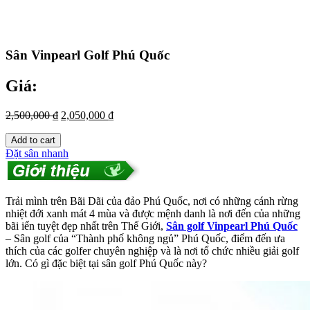
Sân Vinpearl Golf Phú Quốc
Giá:
2,500,000
₫
2,050,000
₫
Add to cart
Đặt sân nhanh
Trải mình trên Bãi Dãi của đảo Phú Quốc, nơi có những cánh rừng
nhiệt đới xanh mát 4 mùa và được mệnh danh là nơi đến của những
bãi iển tuyệt đẹp nhất trên Thế Giới,
Sân golf Vinpearl Phú Quốc
– Sân golf của “Thành phố không ngủ” Phú Quốc, điểm đến ưa
thích của các golfer chuyên nghiệp và là nơi tổ chức nhiều giải golf
lớn. Có gì đặc biệt tại sân golf Phú Quốc này?