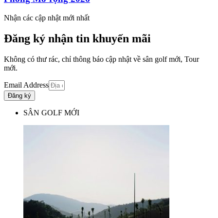
Nhận các cập nhật mới nhất
Đăng ký nhận tin khuyến mãi
Không có thư rác, chỉ thông báo cập nhật về sân golf mới, Tour
mới.
Email Address
Đăng ký
SÂN GOLF MỚI