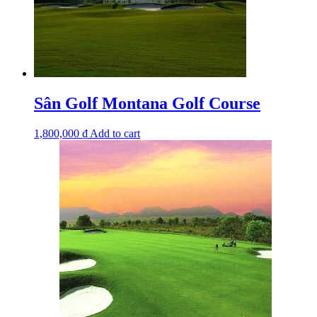
Sân Golf Montana Golf Course
1,800,000
₫
Add to cart