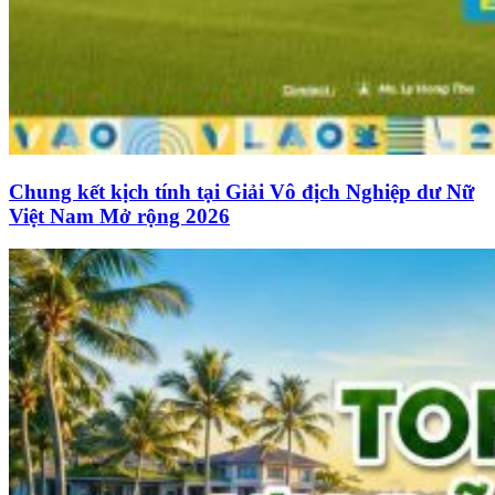
Chung kết kịch tính tại Giải Vô địch Nghiệp dư Nữ
Việt Nam Mở rộng 2026