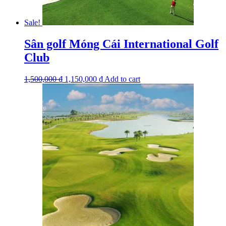
Sale!
Sân golf Móng Cái International Golf
Club
1,500,000
₫
1,150,000
₫
Add to cart