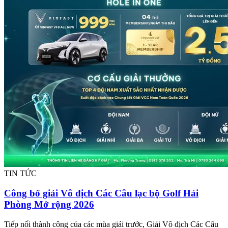
TIN TỨC
Công bố giải Vô địch Các Câu lạc bộ Golf Hải
Phòng Mở rộng 2026
Tiếp nối thành công của các mùa giải trước, Giải Vô địch Các Câu