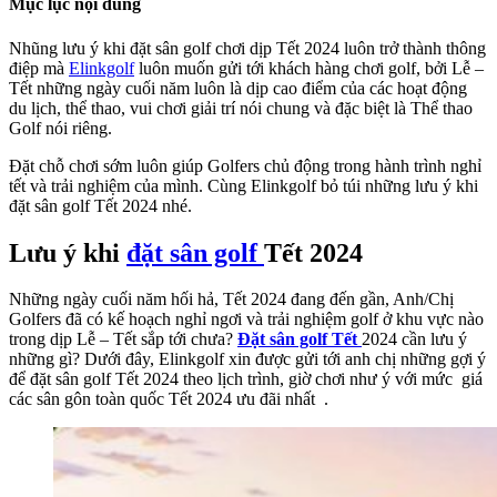
Mục lục nội dung
Nhũng lưu ý khi đặt sân golf chơi dịp Tết 2024 luôn trở thành thông
điệp mà
Elinkgolf
luôn muốn gửi tới khách hàng chơi golf, bởi Lễ –
Tết những ngày cuối năm luôn là dịp cao điểm của các hoạt động
du lịch, thể thao, vui chơi giải trí nói chung và đặc biệt là Thể thao
Golf nói riêng.
Đặt chỗ chơi sớm luôn giúp Golfers chủ động trong hành trình nghỉ
tết và trải nghiệm của mình. Cùng Elinkgolf bỏ túi những lưu ý khi
đặt sân golf Tết 2024 nhé.
Lưu ý khi
đặt sân golf
Tết 2024
Những ngày cuối năm hối hả, Tết 2024 đang đến gần, Anh/Chị
Golfers đã có kế hoạch nghỉ ngơi và trải nghiệm golf ở khu vực nào
trong dịp Lễ – Tết sắp tới chưa?
Đặt sân golf Tết
2024 cần lưu ý
những gì? Dưới đây, Elinkgolf xin được gửi tới anh chị những gợi ý
để đặt sân golf Tết 2024 theo lịch trình, giờ chơi như ý với mức giá
các sân gôn toàn quốc Tết 2024 ưu đãi nhất .