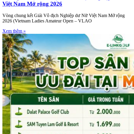
Việt Nam Mở rộng 2026
Vòng chung kết Giải Vô địch Nghiệp dư Nữ Việt Nam Mở rộng
2026 (Vietnam Ladies Amateur Open – VLAO
Xem thêm »