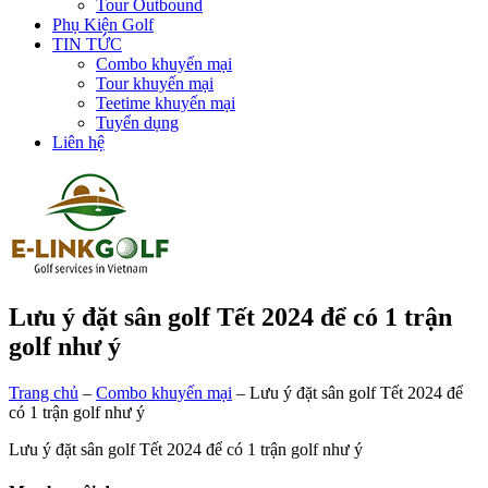
Tour Outbound
Phụ Kiện Golf
TIN TỨC
Combo khuyến mại
Tour khuyến mại
Teetime khuyến mại
Tuyển dụng
Liên hệ
Lưu ý đặt sân golf Tết 2024 để có 1 trận
golf như ý
Trang chủ
–
Combo khuyến mại
–
Lưu ý đặt sân golf Tết 2024 để
có 1 trận golf như ý
Lưu ý đặt sân golf Tết 2024 để có 1 trận golf như ý