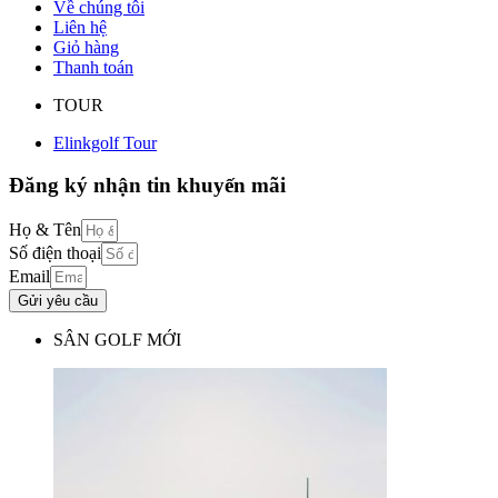
Về chúng tôi
Liên hệ
Giỏ hàng
Thanh toán
TOUR
Elinkgolf Tour
Đăng ký nhận tin khuyến mãi
Họ & Tên
Số điện thoại
Email
Gửi yêu cầu
SÂN GOLF MỚI