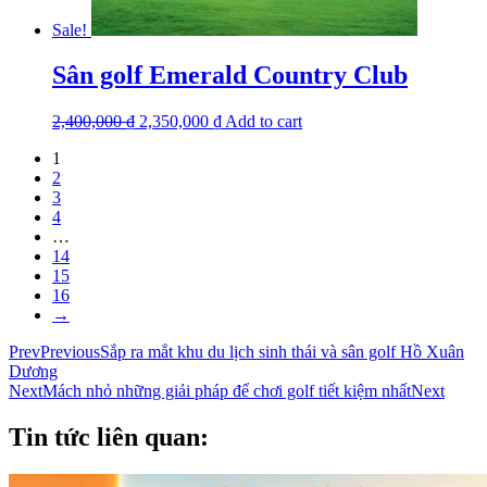
Sale!
Sân golf Emerald Country Club
2,400,000
₫
2,350,000
₫
Add to cart
1
2
3
4
…
14
15
16
→
Prev
Previous
Sắp ra mắt khu du lịch sinh thái và sân golf Hồ Xuân
Dương
Next
Mách nhỏ những giải pháp để chơi golf tiết kiệm nhất
Next
Tin tức liên quan: