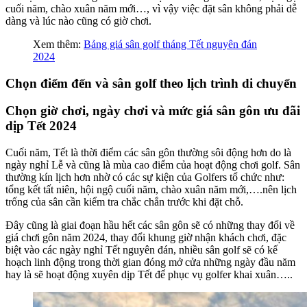
cuối năm, chào xuân năm mới…, vì vậy việc đặt sân không phải dễ
dàng và lúc nào cũng có giờ chơi.
Xem thêm:
Bảng giá sân golf tháng Tết nguyên đán
2024
Chọn điểm đến và sân golf theo lịch trình di chuyển
Chọn giờ chơi, ngày chơi và mức giá sân gôn ưu đãi
dịp Tết 2024
Cuối năm, Tết là thời điểm các sân gôn thường sôi động hơn do là
ngày nghỉ Lễ và cũng là mùa cao điểm của hoạt động chơi golf. Sân
thường kín lịch hơn nhờ có các sự kiện của Golfers tổ chức như:
tổng kết tất niên, hội ngộ cuối năm, chào xuân năm mới,….nên lịch
trống của sân cần kiểm tra chắc chắn trước khi đặt chỗ.
Đây cũng là giai đoạn hầu hết các sân gôn sẽ có những thay đổi về
giá chơi gôn năm 2024, thay đổi khung giờ nhận khách chơi, đặc
biệt vào các ngày nghỉ Tết nguyên đán, nhiều sân golf sẽ có kế
hoạch linh động trong thời gian đóng mở cửa những ngày đầu năm
hay là sẽ hoạt động xuyên dịp Tết để phục vụ golfer khai xuân…..