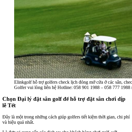
Elinkgolf hỗ trợ golfers check lịch đóng mở cửa ở các sân, che
Golfer vui lòng liên hệ Hotline: 058 901 1988 – 058 777 1988 
Chọn Đại lý đặt sân golf để hỗ trợ đặt sân chơi dịp
lễ Tết
Đây là một trong những cách giúp golfers tiết kiệm thời gian, chi phí
và hiệu quả nhất.