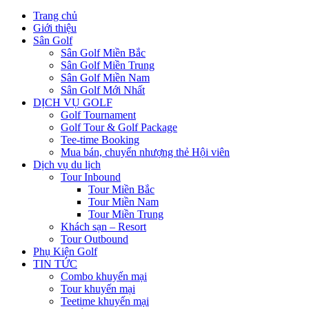
Trang chủ
Giới thiệu
Sân Golf
Sân Golf Miền Bắc
Sân Golf Miền Trung
Sân Golf Miền Nam
Sân Golf Mới Nhất
DỊCH VỤ GOLF
Golf Tournament
Golf Tour & Golf Package
Tee-time Booking
Mua bán, chuyển nhượng thẻ Hội viên
Dịch vụ du lịch
Tour Inbound
Tour Miền Bắc
Tour Miền Nam
Tour Miền Trung
Khách sạn – Resort
Tour Outbound
Phụ Kiện Golf
TIN TỨC
Combo khuyến mại
Tour khuyến mại
Teetime khuyến mại