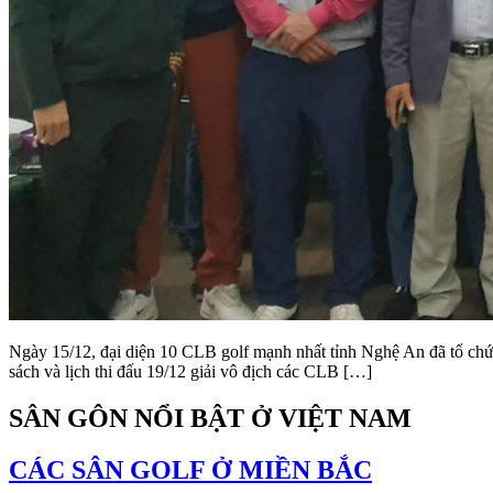
Ngày 15/12, đại diện 10 CLB golf mạnh nhất tỉnh Nghệ An đã tổ ch
sách và lịch thi đấu 19/12 giải vô địch các CLB […]
SÂN GÔN NỔI BẬT Ở VIỆT NAM
CÁC SÂN GOLF Ở MIỀN BẮC