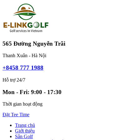
565 Đường Nguyễn Trãi
Thanh Xuân - Hà Nội
+8458 777 1988
Hỗ trợ 24/7
Mon - Fri: 9:00 - 17:30
Thời gian hoạt động
Đặt Tee Time
Trang chủ
Giới thiệu
Sân Golf