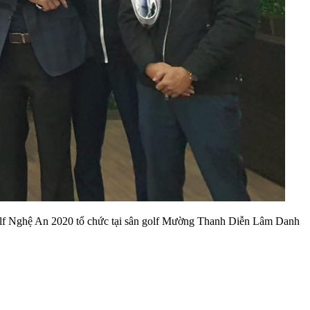
golf Nghệ An 2020 tổ chức tại sân golf Mường Thanh Diễn Lâm Danh