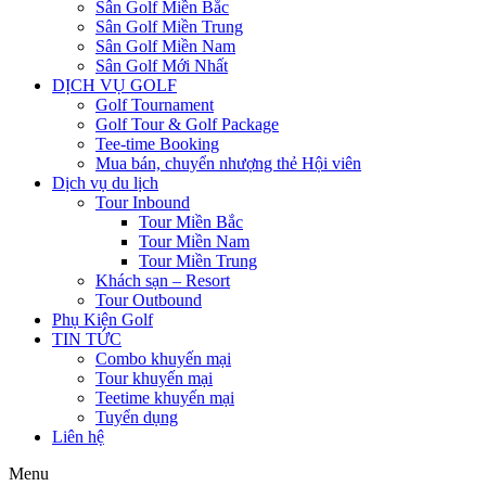
Sân Golf Miền Bắc
Sân Golf Miền Trung
Sân Golf Miền Nam
Sân Golf Mới Nhất
DỊCH VỤ GOLF
Golf Tournament
Golf Tour & Golf Package
Tee-time Booking
Mua bán, chuyển nhượng thẻ Hội viên
Dịch vụ du lịch
Tour Inbound
Tour Miền Bắc
Tour Miền Nam
Tour Miền Trung
Khách sạn – Resort
Tour Outbound
Phụ Kiện Golf
TIN TỨC
Combo khuyến mại
Tour khuyến mại
Teetime khuyến mại
Tuyển dụng
Liên hệ
Menu