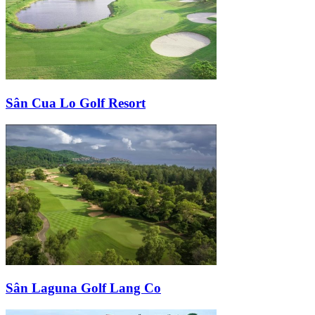
Sân Cua Lo Golf Resort
Sân Laguna Golf Lang Co