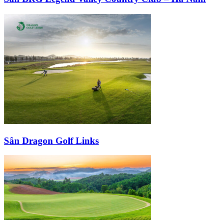
Sân Dragon Golf Links