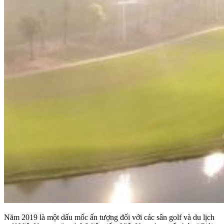
Năm 2019 là một dấu mốc ấn tượng đối với các sân golf và du lịch