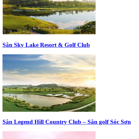
Sân Sky Lake Resort & Golf Club
Sân Legend Hill Country Club – Sân golf Sóc Sơn