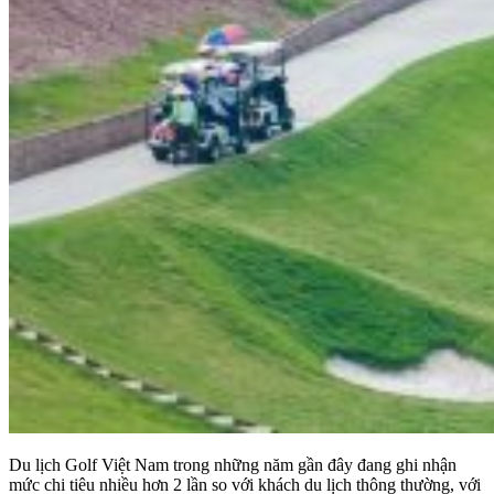
Du lịch Golf Việt Nam trong những năm gần đây đang ghi nhận
mức chi tiêu nhiều hơn 2 lần so với khách du lịch thông thường, với