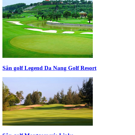
Sân golf Legend Da Nang Golf Resort