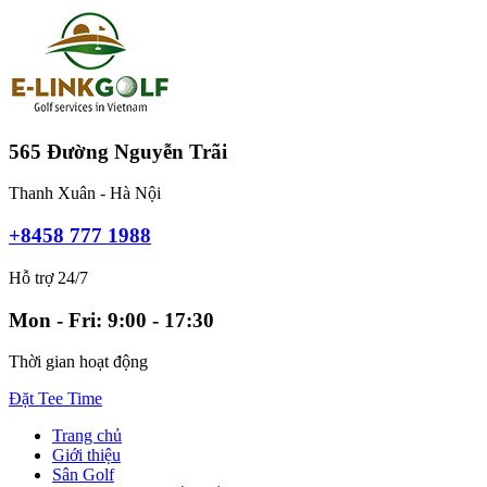
565 Đường Nguyễn Trãi
Thanh Xuân - Hà Nội
+8458 777 1988
Hỗ trợ 24/7
Mon - Fri: 9:00 - 17:30
Thời gian hoạt động
Đặt Tee Time
Trang chủ
Giới thiệu
Sân Golf