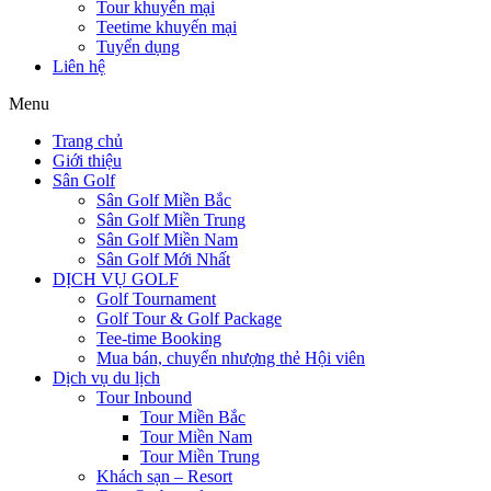
Tour khuyến mại
Teetime khuyến mại
Tuyển dụng
Liên hệ
Menu
Trang chủ
Giới thiệu
Sân Golf
Sân Golf Miền Bắc
Sân Golf Miền Trung
Sân Golf Miền Nam
Sân Golf Mới Nhất
DỊCH VỤ GOLF
Golf Tournament
Golf Tour & Golf Package
Tee-time Booking
Mua bán, chuyển nhượng thẻ Hội viên
Dịch vụ du lịch
Tour Inbound
Tour Miền Bắc
Tour Miền Nam
Tour Miền Trung
Khách sạn – Resort